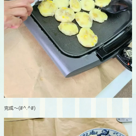
完成～(#^.^#)