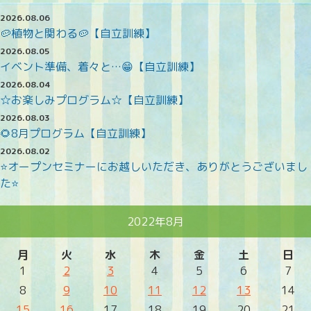
2026.08.06
🥔植物と関わる🥔【自立訓練】
2026.08.05
イベント準備、着々と…😁【自立訓練】
2026.08.04
☆お楽しみプログラム☆【自立訓練】
2026.08.03
🌻8月プログラム【自立訓練】
2026.08.02
⭐オープンセミナーにお越しいただき、ありがとうございまし
た⭐
2022年8月
月
火
水
木
金
土
日
1
2
3
4
5
6
7
8
9
10
11
12
13
14
15
16
17
18
19
20
21