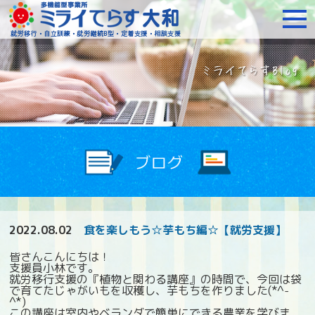
障がいをお持ちの方への就
2022.08.02
食を楽しもう☆芋もち編☆【就労支援】
皆さんこんにちは！
支援員小林です。
就労移行支援の『植物と関わる講座』の時間で、今回は袋
で育てたじゃがいもを収穫し、芋もちを作りました(*^-
^*)
この講座は室内やベランダで簡単にできる農業を学びま