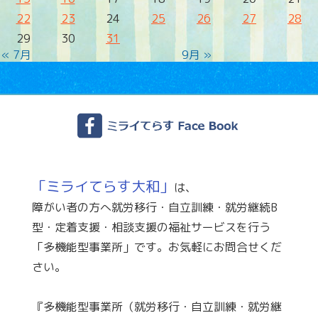
22
23
24
25
26
27
28
29
30
31
« 7月
9月 »
「ミライてらす大和」
は、
障がい者の方へ就労移行・自立訓練・就労継続B
型・定着支援・相談支援の福祉サービスを行う
「多機能型事業所」です。お気軽にお問合せくだ
さい。
『多機能型事業所（就労移行・自立訓練・就労継