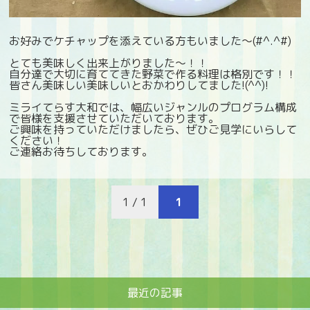
お好みでケチャップを添えている方もいました～(#^.^#)
とても美味しく出来上がりました～！！
自分達で大切に育ててきた野菜で作る料理は格別です！！
皆さん美味しい美味しいとおかわりしてました!(^^)!
ミライてらす大和では、幅広いジャンルのプログラム構成
で皆様を支援させていただいております。
ご興味を持っていただけましたら、ぜひご見学にいらして
ください！
ご連絡お待ちしております。
1 / 1
1
最近の記事