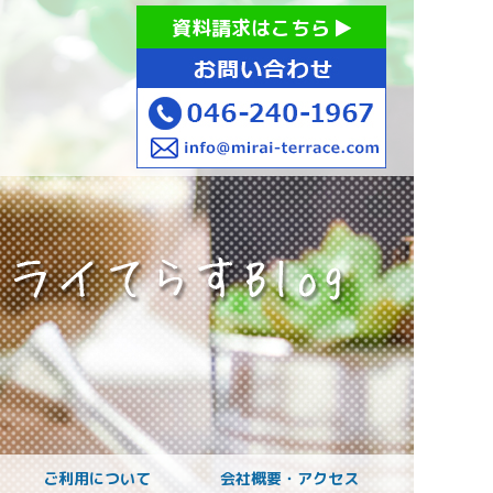
お持ちの方への就労支援 ミライてらす大和｜就労移行｜就労
資料請求はこちら
お子様のご発達に
ご利用について
会社概要・アクセス