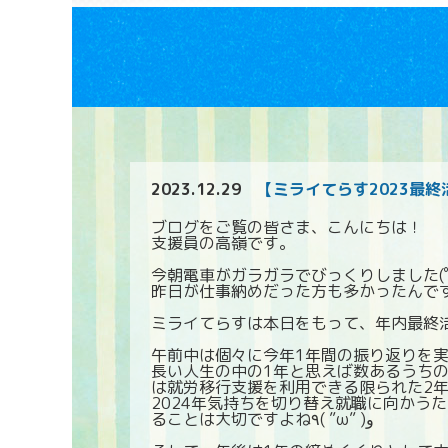
2023.12.29
【ミライてらす2023最終
ブログをご覧の皆さま、こんにちは！
支援員の高嶺です。
今朝電車がガラガラでびっくりしました(ﾟ
昨日が仕事納めだった方も多かったんで
ミライてらすは本日をもって、年内最終
午前中は個々に今年1年間の振り返りを実
長い人生の中の1年と思えば数あるうち
は就労移行支援を利用できる限られた2年
2024年気持ちを切り替え就職に向かう
ることは大切ですよね٩( ”ω” )و