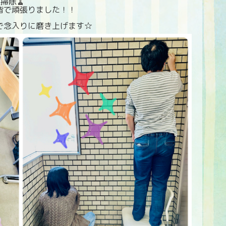
掃除🧹
皆で頑張りました！！
で念入りに磨き上げます☆