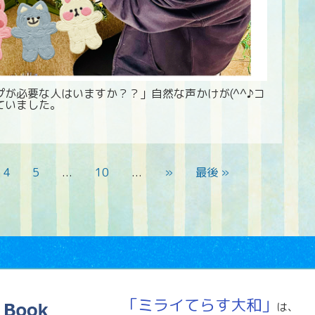
が必要な人はいますか？？」自然な声かけが(^^♪コ
ていました。
4
5
...
10
...
»
最後 »
「ミライてらす大和」
は、