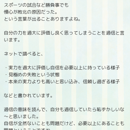
スポーツの試合など勝負事でも
慢心が敗北の原因だった。
という言葉が出ることありますよね。
自分の力を過大に評価し良く思ってしまうことを過信と言
います。
ネットで調べると、
・実力を過大に評価し自信を必要以上に持っている様子
・見極めの失敗という状態
・本来の実力よりも高いと思い込み、信頼し過ぎる様子
などと書かれています。
過信の意味を読んで、自分も過信していたら恥ずかしいな
～と思いました。
自信が全然ないことも問題だけど、必要以上にあることも