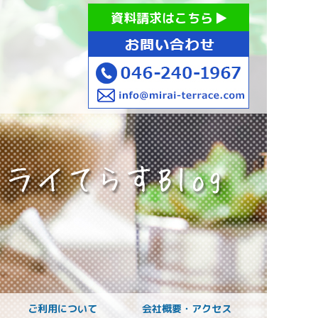
お持ちの方への就労支援 ミライてらす大和｜就労移行｜就労
資料請求はこちら
お子様のご発達に
ご利用について
会社概要・アクセス