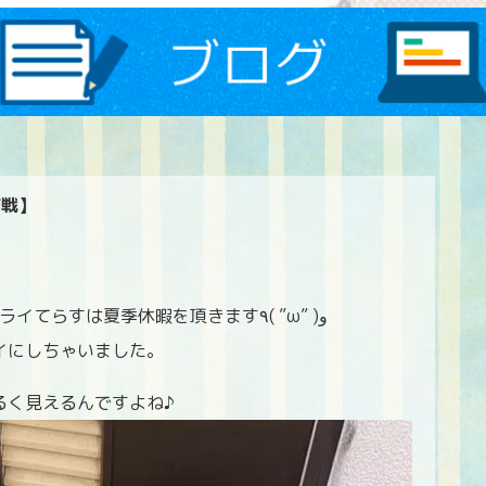
作戦】
なんと、12日（金）～15日（月）までミライてらすは夏季休暇を頂きます٩( ”ω” )و
イにしちゃいました。
るく見えるんですよね♪