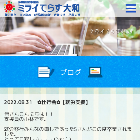
障がいをお持ちの方への就
2022.08.31
✿壮行会✿【就労支援】
皆さんこんにちは！！
支援員の小林です。
就労移行みんなの癒しであったSさんがこの度卒業されま
した。
とっても寂しい・・・(´;ω;｀)