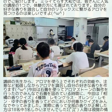
のでご紹介します。 ミライてらす大和では、皆さんに人気
の講座の1つで、体験の方にも喜ばれております。自分の
好きな香りを調合して自分のリラックスに繋がるアロマを
見つけるのは楽しいですよ( ^ω^ )
講師の先生から、アロマを使う上でそれぞれの効能や、注
意など勉強しながらアロマを調合し自分の好きな香りを作
ります( ^ω^ )今回は石膏を使ってアロマストーンの製作を
行ったのでみんなで石膏を固めている時間に、今回は「柑
橘の香りクイズ」4種類 レモングラス・オレンジ・レモ
ン・ゆずの香りを香ってどのにおいが何番かクイズをみん
なでやってみました。実際に香って全部の香りが正解した
方は18名中3名しかいませんでしたΣ(ﾟДﾟ) 人間は視覚の情