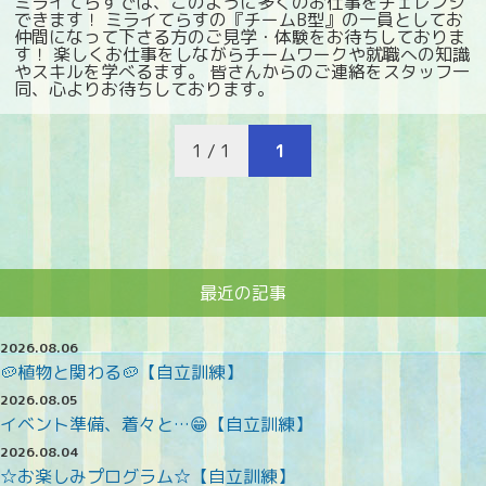
ミライてらすでは、このように多くのお仕事をチェレンジ
できます！ ミライてらすの『チームB型』の一員としてお
仲間になって下さる方のご見学・体験をお待ちしておりま
す！ 楽しくお仕事をしながらチームワークや就職への知識
やスキルを学べるます。 皆さんからのご連絡をスタッフ一
同、心よりお待ちしております。
1 / 1
1
最近の記事
2026.08.06
🥔植物と関わる🥔【自立訓練】
2026.08.05
イベント準備、着々と…😁【自立訓練】
2026.08.04
☆お楽しみプログラム☆【自立訓練】