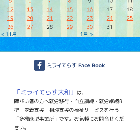
5
6
7
8
9
10
11
12
13
14
15
16
17
18
19
20
21
22
23
24
25
26
27
28
29
30
31
« 11月
1月 »
「ミライてらす大和」
は、
障がい者の方へ就労移行・自立訓練・就労継続B
型・定着支援・相談支援の福祉サービスを行う
「多機能型事業所」です。お気軽にお問合せくだ
さい。