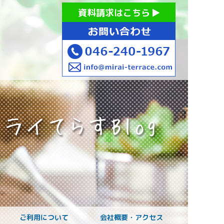
お持ちの方への就労支援 ミライてらす大和｜就労移行｜就労
資料請求はこちら
お子様のご発達に
ご利用について
会社概要・アクセス