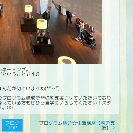
うネーミング。
だということです♫
！
だか似ていますね(*”▽”)
のプログラム構成で皆様を支援させていただいており
考えている方もぜひご見学にいらしてください！スタ
。00
ブログ
プログラム紹介☆生活講座【就労支
TOP
援】