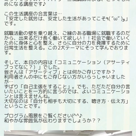
めになる講座です♪
この生活講座の合言葉は…
「安定した就労は、安定した生活があってこそ٩( ”ω” )و」
です。
就職活動の壁を乗り越え、ご縁のある職場に就職するのだ
から、出来るだけ長く働いて欲しい！！社会で働いていく
ために身体と心を整え、さらに自分の力を発揮するために
日常生活を整える。この2大テーマにそって学んでおりま
す。
そして、本日の内容は「コミュニケーション（アサーティ
ブってなに？）」でした。
皆さんは「アサーティブ」とは何かご存じですか？
利用者さんの中にもご存じない方がいらっしゃいました
が…
ずばり「自己主張をすること」。でも、ただただ自分の言
いたいことを一方的に言うのでは、よいコミュニケーショ
ンとは言えませんね。
大切なのは「自分も相手も大切にする、聴き方・伝え方」
ということです。
プログラム風景をご覧ください(^^♪
和やかな雰囲気が伝わりますでしょうか？？