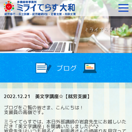
障がいをお持ちの方への就
2022.12.21
美文字講座☆【就労支援】
ブログをご覧の皆さま、こんにちは！
支援員の高嶺です。
ミライてらすでは、本日外部講師の岩倉先生にお越しいた
だき「美文字講座」を開講いたしました(^^♪
岩倉先生はいつも明るく、利用者さんの頑張りを見守って