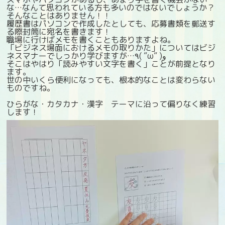
な…なんて思われている方も多いのではないでしょうか？
そんなことはありません！！
履歴書はパソコンで作成したとしても、応募書類を郵送す
る際封筒に宛名を書きます！
職場に行けばメモを書くこともありますよね。
「ビジネス場面におけるメモの取りかた」についてはビジ
ネスマナーでしっかり学びますが…٩( ”ω” )و
そこはやはり「読みやすい文字を書く」ことが前提となり
ます。
世の中いくら便利になっても、根本的なことは変わらない
ものですね。
ひらがな・カタカナ・漢字 テーマに沿って偏りなく練習
します！